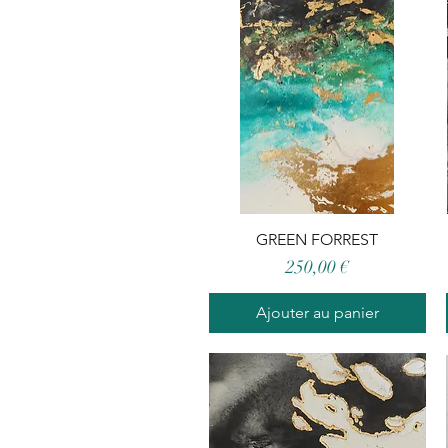
GREEN FORREST
Aperçu rapide
Prix
250,00 €
Ajouter au panier