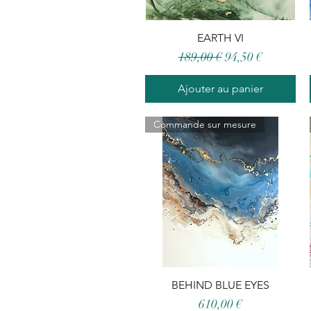
Aperçu rapide
EARTH VI
Prix original
Prix promotionn
189,00 €
94,50 €
Ajouter au panier
Commande sur mesure
BEHIND BLUE EYES
Aperçu rapide
Prix
610,00 €