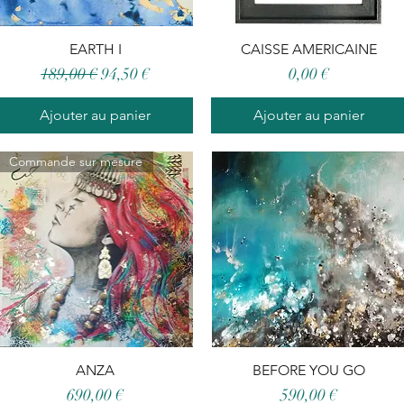
Aperçu rapide
EARTH I
CAISSE AMERICAINE
Aperçu rapide
el
Prix original
Prix promotionnel
Prix
189,00 €
94,50 €
0,00 €
Ajouter au panier
Ajouter au panier
Commande sur mesure
Aperçu rapide
ANZA
BEFORE YOU GO
Aperçu rapide
Prix
Prix
690,00 €
590,00 €