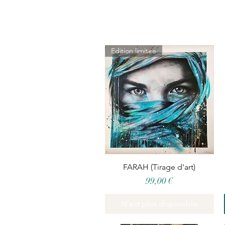
Edition limitée
FARAH (Tirage d'art)
Aperçu rapide
Prix
99,00 €
N'est plus disponible