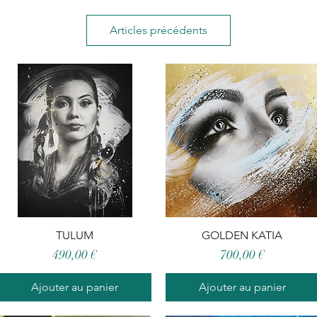
Articles précédents
Aperçu rapide
TULUM
GOLDEN KATIA
Aperçu rapide
Prix
Prix
490,00 €
700,00 €
Ajouter au panier
Ajouter au panier