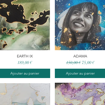
Aperçu rapide
EARTH IX
Aperçu rapide
ADAMA
Prix
Prix original
Prix promoti
189,00 €
150,00 €
75,00 €
Ajouter au panier
Ajouter au panier